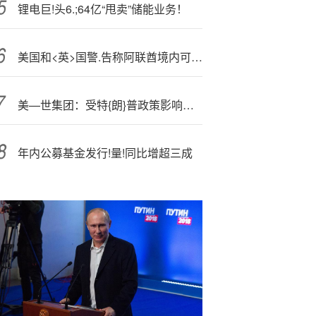
锂电巨!头6.;64亿“甩卖”储能业务！
美国和<英>国警.告称阿联酋境内可能发生针对以色列相关场所的袭击
美—世集团：受特{朗}普政策影响，资金正撤离美国资产
年内公募基金发行!量!同比增超三成