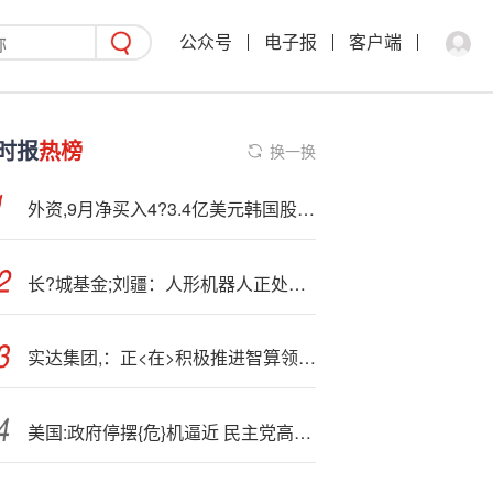
公众号
电子报
客户端
时报
热榜
换一换
外资,9月净买入4?3.4亿美元韩国股票，创一年半最高
长?城基金;刘疆：人形机器人正处于走向量产的关键阶段
实达集团,：正<在>积极推进智算领域的投入与布局
美国:政府停摆{危}机逼近 民主党高层考虑为医保硬杠共和党