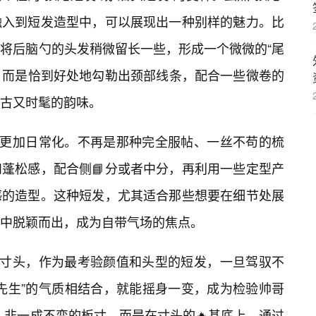
融入到短发造型中，可以展现出一种别样的魅力。比
将后脑勺的头发稍微留长一些，形成一个微微的“尾
张，而是恰到好处地勾勒出颈部线条，配合一些微卷的
古又时髦的韵味。
得更加日常化。不再是那种完全服帖、一丝不苟的梳
蓬松感，配合侧📘分或者中分，再利用一些定型产
感的造型。这种短发，尤其适合那些想要在细节处展
中脱颖而出，成为自带气场的焦点。
。寸头，作为最考验颜值和头型的短发，一旦驾驭不
先生”的气质相结合，就能摇身一变，成为检验帅哥
并📝非一成不变的板寸，而是在寸头的🔥基底上，通过