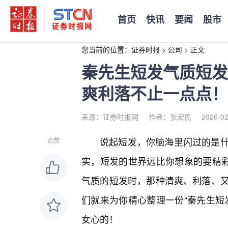
首页
快讯
要闻
股市
您当前的位置：
证券时报
>
公司
>
正文
秦先生短发气质短发
爽利落不止一点点！
来源：证券时报网
作者：张宏民
2026-02
说起短发，你脑海里闪过的是
点赞
实，短发的世界远比你想象的要精彩
气质的短发时，那种清爽、利落、
们就来为你精心整理一份“秦先生短
女心的！