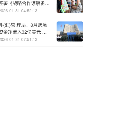
签署《战略合作谅解备忘
录》，以金融科技共创新
2026-01-31 04:52:13
水岛 未来
外{汇}管;理局：8月跨境
资金净流入32亿美元 银
行结售汇顺差146亿美元
2026-01-31 07:51:13