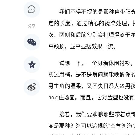
我们不得不提的是那种自带阳光
定的长度，通过精心的烫染处理，
分享
次。两侧和后脑勺则会打理得🌸干
高颅顶，显高显瘦效果一流。
试想一下，一个身着休闲衬衫
拂过眉梢，是不是瞬间就能唤醒你
男主角的温柔，又不失日系大🌸男
hold住场面。而且，它对脸型也没
接着，我们要聊聊那些带着点“
🔥是那种刘海可以遮眼的“空气刘海