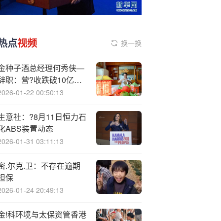
热点
视频
换一换
金种子酒总经理何秀侠—
辞职：营?收跌破10亿，
高管薪酬飙升曾引发质疑
2026-01-22 00:50:13
生意社：?8月11日恒力石
化ABS装置动态
2026-01-31 03:11:13
密.尔克.卫：不存在逾期
担保
2026-01-24 20:49:13
金!科环境与太保资管香港