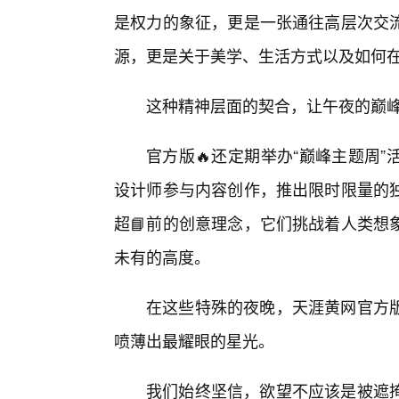
是权力的象征，更是一张通往高层次交
源，更是关于美学、生活方式以及如何在
这种精神层面的契合，让午夜的巅峰
官方版🔥还定期举办“巅峰主题周
设计师参与内容创作，推出限时限量的
超📘前的创意理念，它们挑战着人类想
未有的高度。
在这些特殊的夜晚，天涯黄网官方
喷薄出最耀眼的星光。
我们始终坚信，欲望不应该是被遮