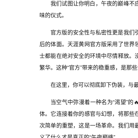
我们试图让你明白，午夜的巅峰不
味的仪式。
官方版的安全性与私密性更是我们
后的体面。天涯黄网官方版采用了世界
士都能在绝对安全的环境中尽情释放。
繁华。这种“官方”带来的稳重感，是那
在这里，你可以彻底卸下伪装，与最
当空气中弥漫着一种名为“渴望”的
体。它连接着你的感官与幻想，将那些
次简单的重塑，这是一场革命。我们用
义了什么才是真正的“午夜巅峰”。