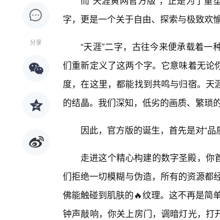
而“天涯黄网官方版”，正是为了重
字，更是一个关于自由、探索与极致欢愉
分享
“天涯”二字，古往今来便承载着一
们重新定义了这两个字。它意味着无论
度，在这里，都能找到共鸣与归宿。天
的结晶。我们深知，低劣的画质、繁琐
因此，官方版的诞生，首先是对“品
走进这个精心构建的数字圣殿，你
们拒绝一切模糊与伪造，所有的资源都经
佛能触碰到肌肤的🔥纹理。这不再是简单
钟声敲响，你关上房门，调暗灯光，打