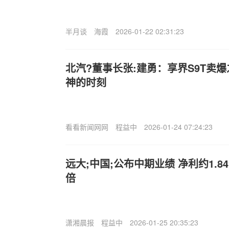
半月谈
海霞
2026-01-22 02:31:23
北汽?董事长张:建勇：享界S9T卖
神的时刻
看看新闻网网
程益中
2026-01-24 07:24:23
远大;中国;公布中期业绩 净利约1.84
倍
潇湘晨报
程益中
2026-01-25 20:35:23