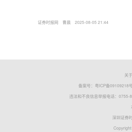
证券时报网
曹晨
2025-08-05 21:44
关
备案号：
粤ICP备09109218
违法和不良信息举报电话：0755-83
深圳证券
Copyright