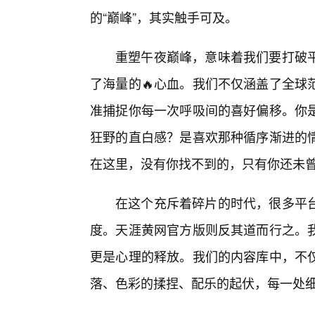
的“巅峰”，其实触手可及。
重塑午夜巅峰，意味着我们要打破
了海量的🔥心血。我们不仅涵盖了全球
准捕捉你每一次呼吸间的喜好偏移。你
狂野的直白感？是喜欢那种循序渐进的
在这里，没有你找不到的，只有你还未
在这个充斥着碎片的时代，很多平台
度。天涯黄网官方版则反其道而行之。我
更是心理的释放。我们的内容库中，不仅
落、色彩的揉捏、配乐的起伏，每一处