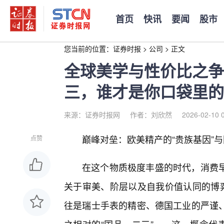
首页
快讯
要闻
股市
您当前的位置：
证券时报
>
公司
>
正文
全球美学与性价比之争
三，谁才是你口袋里的
来源：证券时报网
作者：刘欣然
2026-02-10 
巅峰对垒：欧美精产的“贵族基因”与
点赞
在这个物质极度丰盛的时代，消费
关于审美、阶层以及自我价值认同的博弈
往是瑞士手表的精密、德国工业的严谨