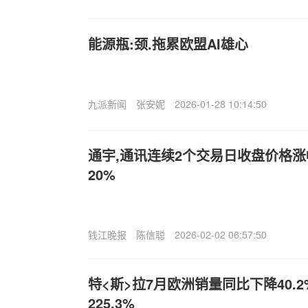
能源瓶:颈.拖累欧盟AI雄心
九派新闻
张安妮
2026-01-28 10:14:50
通宇,通讯连续2个交易日收盘价格
20%
钱江晚报
陈信聪
2026-02-02 06:57:50
特<斯>拉7月欧洲销量同比下降40.
225.3%