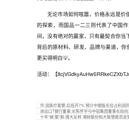
无论市场如何喧嚣，价格永远是价
的探索，而国品一二三则代表了中国作
间，没有绝对的赢家，只有最契合你当
背后的原材料、研发、品牌与渠道，你
更买得明白💡。
活动：【
8cjVGdkyAuHwSRRkeCZXbTJ
华;润医疗盈警,后低开7% 预计中期股东应占利润同
进出口?银行董事;长陈怀宇与中铝集团董事长段向
十年“嫁;娶”剧.情大反转 湘财股份和大智慧能否走